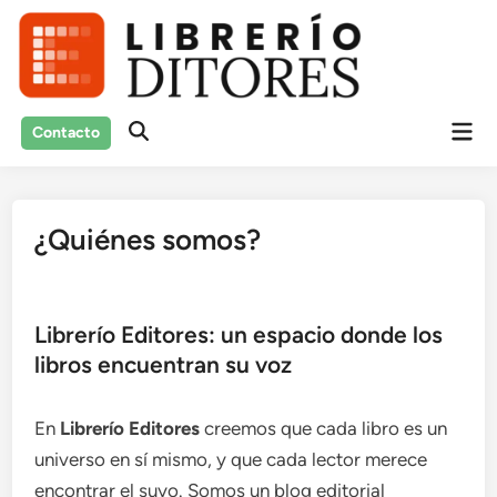
Saltar
al
contenido
Men
Contacto
Abrir
prin
búsqueda
¿Quiénes somos?
Librerío Editores: un espacio donde los
libros encuentran su voz
En
Librerío Editores
creemos que cada libro es un
universo en sí mismo, y que cada lector merece
encontrar el suyo. Somos un blog editorial