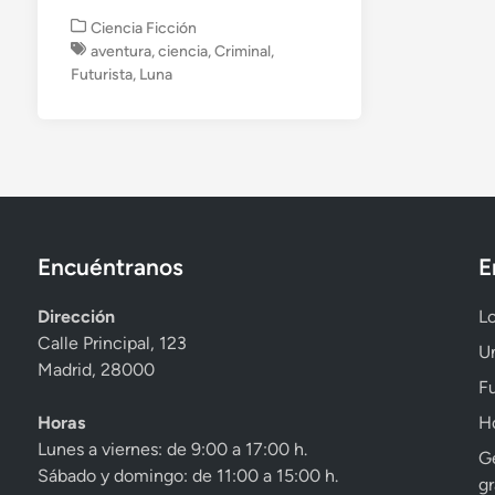
P
Ciencia Ficción
u
aventura
,
ciencia
,
Criminal
,
b
Futurista
,
Luna
l
i
c
a
d
o
e
n
Encuéntranos
E
Dirección
Lo
Calle Principal, 123
Un
Madrid, 28000
Fu
Horas
Ho
Lunes a viernes: de 9:00 a 17:00 h.
Ge
Sábado y domingo: de 11:00 a 15:00 h.
gr