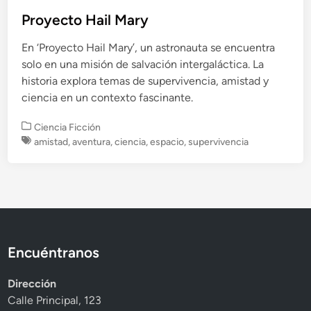
Proyecto Hail Mary
En ‘Proyecto Hail Mary’, un astronauta se encuentra
solo en una misión de salvación intergaláctica. La
historia explora temas de supervivencia, amistad y
ciencia en un contexto fascinante.
P
Ciencia Ficción
u
amistad
,
aventura
,
ciencia
,
espacio
,
supervivencia
b
l
i
c
a
d
o
Encuéntranos
e
n
Dirección
Calle Principal, 123