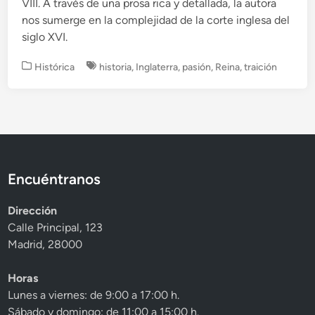
VIII. A través de una prosa rica y detallada, la autora
nos sumerge en la complejidad de la corte inglesa del
siglo XVI.
P
Histórica
historia
,
Inglaterra
,
pasión
,
Reina
,
traición
u
b
l
i
c
a
d
Encuéntranos
o
e
Dirección
n
Calle Principal, 123
Madrid, 28000
Horas
Lunes a viernes: de 9:00 a 17:00 h.
Sábado y domingo: de 11:00 a 15:00 h.