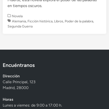
en tiempos oscuros.
P
Novela
u
Alemania
,
Ficción histórica
,
Libros
,
Poder de la palabra
,
b
Segunda Guerra
l
i
c
a
d
o
e
Encuéntranos
n
Dirección
Calle Principal, 123
Madrid, 28000
Horas
Lunes a viernes: de 9:00 a 17:00 h.