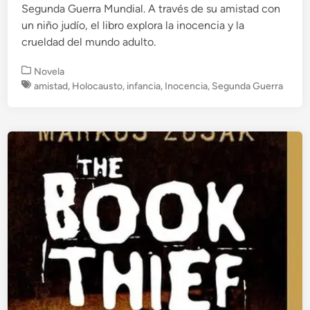
Segunda Guerra Mundial. A través de su amistad con
un niño judío, el libro explora la inocencia y la
crueldad del mundo adulto.
P
Novela
u
amistad
,
Holocausto
,
infancia
,
Inocencia
,
Segunda Guerra
b
l
i
c
a
d
o
e
n