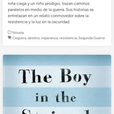
niña ciega y un niño prodigio, trazan caminos
paralelos en medio de la guerra. Sus historias se
entrelazan en un relato conmovedor sobre la
resistencia y la luz en la oscuridad.
P
Novela
u
Ceguera
,
destino
,
esperanza
,
resistencia
,
Segunda Guerra
b
l
i
c
a
d
o
e
n