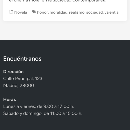
P
Novela
honor
,
moralidad
,
realismo
,
sociedad
,
valentía
u
b
l
i
c
a
d
Encuéntranos
o
e
Dirección
n
Calle Principal, 123
Madrid, 28000
Horas
Lunes a viernes: de 9:00 a 17:00 h.
Sábado y domingo: de 11:00 a 15:00 h.