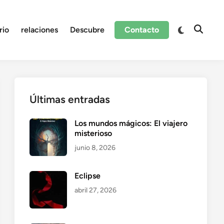
Cambiar
rio
relaciones
Descubre
Contacto
Abrir
a
búsque
modo
oscuro
Últimas entradas
Los mundos mágicos: El viajero
misterioso
junio 8, 2026
Eclipse
abril 27, 2026