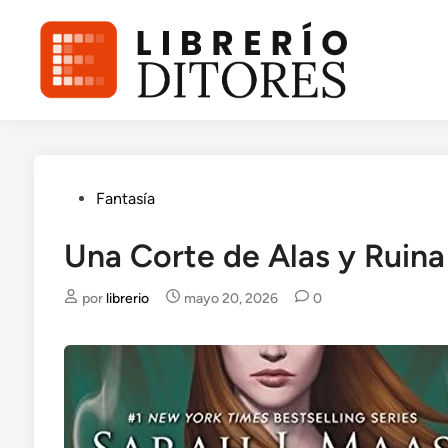
Saltar
al
contenido
Publicado
Fantasía
en
Una Corte de Alas y Ruina
por
librerio
mayo 20, 2026
0