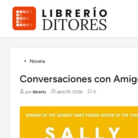
Saltar
al
contenido
Publicado
Novela
en
Conversaciones con Amig
por
librerio
abril 29, 2026
0