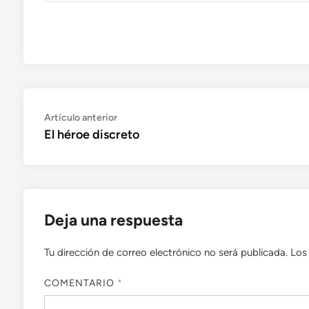
Navegación
Artículo
Artículo anterior
anterior:
El héroe discreto
de
entradas
Deja una respuesta
Tu dirección de correo electrónico no será publicada.
Los
COMENTARIO
*