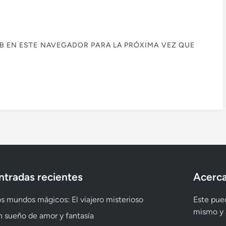
B EN ESTE NAVEGADOR PARA LA PRÓXIMA VEZ QUE
ntradas recientes
Acerca
s mundos mágicos: El viajero misterioso
Este pued
mismo y a
 sueño de amor y fantasía