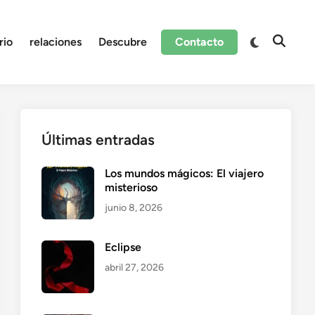
Cambiar
rio
relaciones
Descubre
Contacto
Abrir
a
búsque
modo
oscuro
Últimas entradas
Los mundos mágicos: El viajero
misterioso
junio 8, 2026
Eclipse
abril 27, 2026