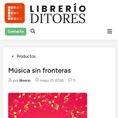
Saltar
al
contenido
Men
Contacto
Abrir
prin
búsqueda
Publicado
Productos
en
Música sin fronteras
por
librerio
mayo 31, 2026
0