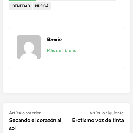
IDENTIDAD
MÚSICA
librerio
Más de librerio
Navegación
Artículo
Artí
Artículo anterior
Artículo siguiente
anterior:
sigu
Secando el corazón al
Erotismo voz de tinta
de
sol
entradas