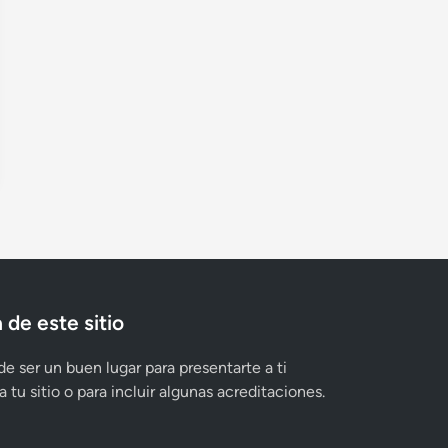
 de este sitio
e ser un buen lugar para presentarte a ti
 tu sitio o para incluir algunas acreditaciones.