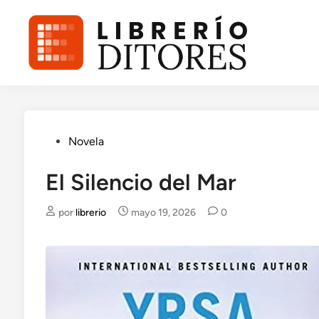
Saltar
al
contenido
Publicado
Novela
en
El Silencio del Mar
por
librerio
mayo 19, 2026
0