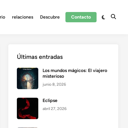
Cambiar
rio
relaciones
Descubre
Contacto
Abrir
a
búsque
modo
oscuro
Últimas entradas
Los mundos mágicos: El viajero
misterioso
junio 8, 2026
Eclipse
abril 27, 2026