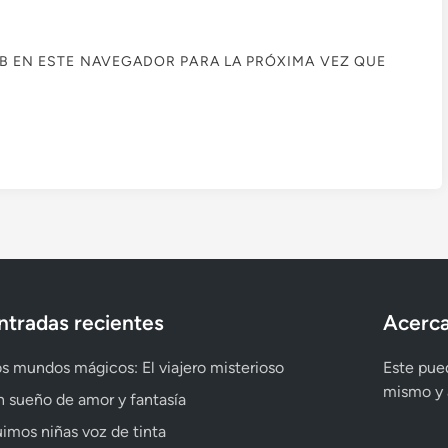
B EN ESTE NAVEGADOR PARA LA PRÓXIMA VEZ QUE
ntradas recientes
Acerca
s mundos mágicos: El viajero misterioso
Este pued
mismo y a
 sueño de amor y fantasía
imos niñas voz de tinta