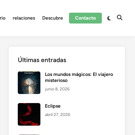
Cambiar
rio
relaciones
Descubre
Contacto
Abrir
a
búsque
modo
oscuro
Últimas entradas
Los mundos mágicos: El viajero
misterioso
junio 8, 2026
Eclipse
abril 27, 2026