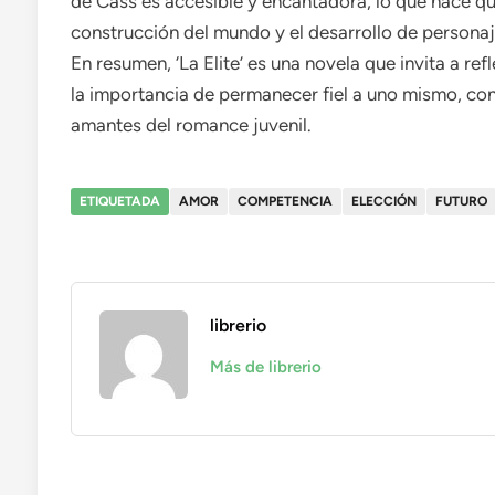
de Cass es accesible y encantadora, lo que hace que
construcción del mundo y el desarrollo de personaje
En resumen, ‘La Elite’ es una novela que invita a re
la importancia de permanecer fiel a uno mismo, conv
amantes del romance juvenil.
ETIQUETADA
AMOR
COMPETENCIA
ELECCIÓN
FUTURO
librerio
Más de librerio