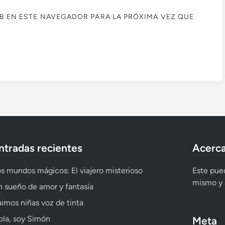
B EN ESTE NAVEGADOR PARA LA PRÓXIMA VEZ QUE
ntradas recientes
Acerca
s mundos mágicos: El viajero misterioso
Este pued
mismo y a
 sueño de amor y fantasía
imos niñas voz de tinta
la, soy Simón
Meta