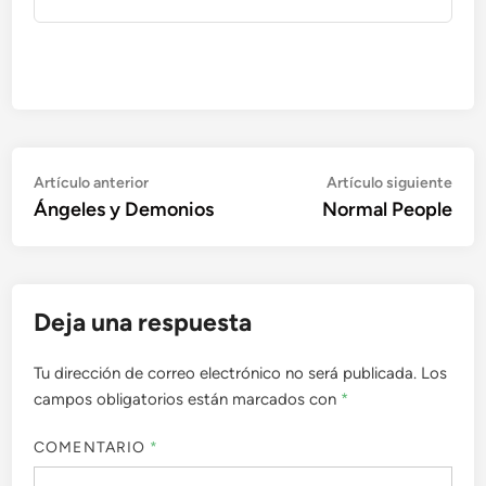
Navegación
Artículo
Artí
Artículo anterior
Artículo siguiente
anterior:
sigu
Ángeles y Demonios
Normal People
de
entradas
Deja una respuesta
Tu dirección de correo electrónico no será publicada.
Los
campos obligatorios están marcados con
*
COMENTARIO
*