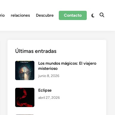
Cambiar
rio
relaciones
Descubre
Contacto
Abrir
a
búsque
modo
oscuro
Últimas entradas
Los mundos mágicos: El viajero
misterioso
junio 8, 2026
Eclipse
abril 27, 2026