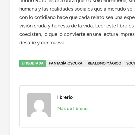
‘Vidrio Roto’ es una obra que no solo entretiene, si
humana y las realidades sociales que a menudo se i
con lo cotidiano hace que cada relato sea una exper
visión cruda y honesta de la vida. Leer este libro 
coexisten, lo que lo convierte en una lectura impre
desafíe y conmueva.
ETIQUETADA
FANTASÍA OSCURA
REALISMO MÁGICO
SOC
librerio
Más de librerio