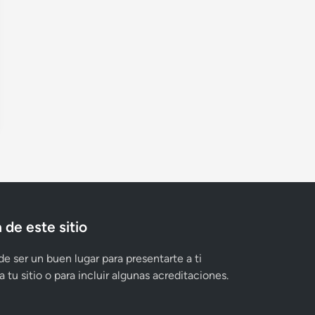
 de este sitio
e ser un buen lugar para presentarte a ti
 tu sitio o para incluir algunas acreditaciones.