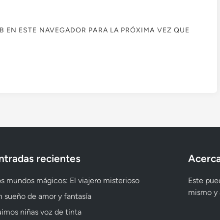
B EN ESTE NAVEGADOR PARA LA PRÓXIMA VEZ QUE
ntradas recientes
Acerca
s mundos mágicos: El viajero misterioso
Este pued
mismo y a
 sueño de amor y fantasía
imos niñas voz de tinta