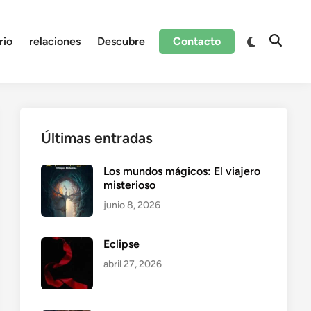
Cambiar
rio
relaciones
Descubre
Contacto
Abrir
a
búsque
modo
oscuro
Últimas entradas
Los mundos mágicos: El viajero
misterioso
junio 8, 2026
Eclipse
abril 27, 2026