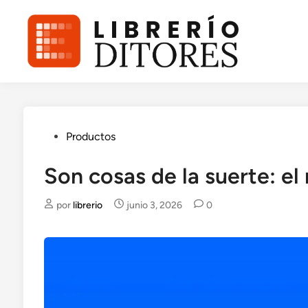
Saltar
al
contenido
Publicado
Productos
en
Son cosas de la suerte: el
por
librerio
junio 3, 2026
0