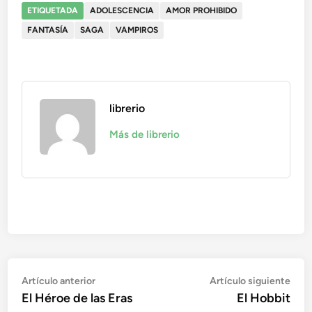
ETIQUETADA
ADOLESCENCIA
AMOR PROHIBIDO
FANTASÍA
SAGA
VAMPIROS
librerio
Más de librerio
Navegación
Artículo
Artí
Artículo anterior
Artículo siguiente
anterior:
sigu
El Héroe de las Eras
El Hobbit
de