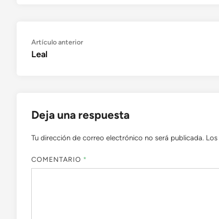
Navegación
Artículo
Artículo anterior
anterior:
Leal
de
entradas
Deja una respuesta
Tu dirección de correo electrónico no será publicada.
Los
COMENTARIO
*