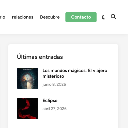
Cambiar
rio
relaciones
Descubre
Contacto
Abrir
a
búsque
modo
oscuro
Últimas entradas
Los mundos mágicos: El viajero
misterioso
junio 8, 2026
Eclipse
abril 27, 2026