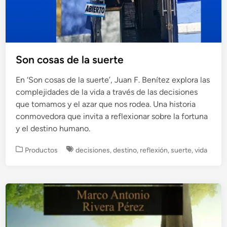
Son cosas de la suerte
En ‘Son cosas de la suerte’, Juan F. Benítez explora las
complejidades de la vida a través de las decisiones
que tomamos y el azar que nos rodea. Una historia
conmovedora que invita a reflexionar sobre la fortuna
y el destino humano.
P
Productos
decisiones
,
destino
,
reflexión
,
suerte
,
vida
u
b
l
i
c
a
d