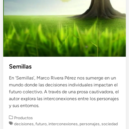
o
e
n
Semillas
En ‘Semillas’, Marco Rivera Pérez nos sumerge en un
mundo donde las decisiones individuales impactan el
futuro colectivo. A través de una prosa cautivadora, el
autor explora las interconexiones entre los personajes
y sus entornos.
P
Productos
u
decisiones
,
futuro
,
interconexiones
,
personajes
,
sociedad