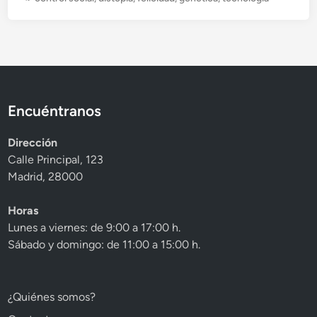
b
l
i
c
a
d
o
Encuéntranos
e
n
Dirección
Calle Principal, 123
Madrid, 28000
Horas
Lunes a viernes: de 9:00 a 17:00 h.
Sábado y domingo: de 11:00 a 15:00 h.
¿Quiénes somos?