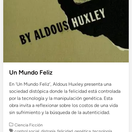
Un Mundo Feliz
En ‘Un Mundo Feliz’, Aldous Huxley presenta una
sociedad distópica donde la felicidad está controlada
por la tecnología y la manipulación genética. Esta
obra invita a reflexionar sobre los costos de una vida
sin sufrimiento y la búsqueda de la autenticidad.
P
Ciencia Ficción
u
control social
,
distopía
,
felicidad
,
genética
,
tecnología