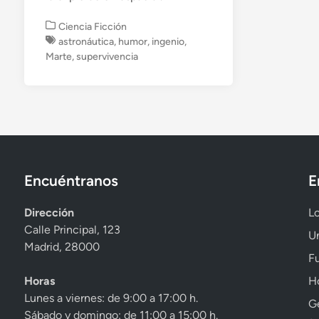
P
Ciencia Ficción
u
astronáutica
,
humor
,
ingenio
,
b
Marte
,
supervivencia
l
i
c
a
d
o
e
n
Encuéntranos
E
Dirección
Lo
Calle Principal, 123
Un
Madrid, 28000
Fu
Horas
Ho
Lunes a viernes: de 9:00 a 17:00 h.
Ge
Sábado y domingo: de 11:00 a 15:00 h.