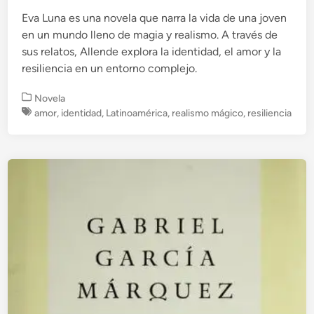
Eva Luna es una novela que narra la vida de una joven
en un mundo lleno de magia y realismo. A través de
sus relatos, Allende explora la identidad, el amor y la
resiliencia en un entorno complejo.
P
Novela
u
amor
,
identidad
,
Latinoamérica
,
realismo mágico
,
resiliencia
b
l
i
c
a
d
o
e
n