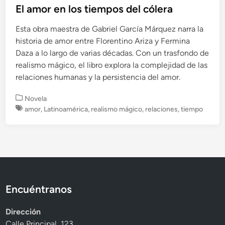
El amor en los tiempos del cólera
Esta obra maestra de Gabriel García Márquez narra la
historia de amor entre Florentino Ariza y Fermina
Daza a lo largo de varias décadas. Con un trasfondo de
realismo mágico, el libro explora la complejidad de las
relaciones humanas y la persistencia del amor.
P
Novela
u
amor
,
Latinoamérica
,
realismo mágico
,
relaciones
,
tiempo
b
l
i
c
a
d
o
Encuéntranos
e
n
Dirección
Calle Principal, 123