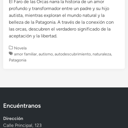
El Faro de las Orcas narra la historia de un amor
profundo y transformador entre un padre y su hijo
autista, mientras exploran el mundo natural y la
belleza de la Patagonia. A través de la conexión con
las orcas, descubren el verdadero significado de la
aceptación y la libertad.
P
Novela
u
amor familiar
,
autismo
,
autodescubrimiento
,
naturaleza
,
b
Patagonia
l
i
c
a
d
o
e
Encuéntranos
n
Dirección
Calle Principal, 123