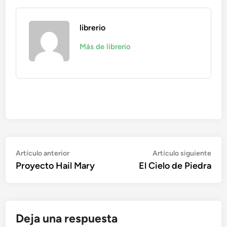
librerio
Más de librerio
Navegación
Artículo
Artí
Artículo anterior
Artículo siguiente
anterior:
sigu
Proyecto Hail Mary
El Cielo de Piedra
de
entradas
Deja una respuesta