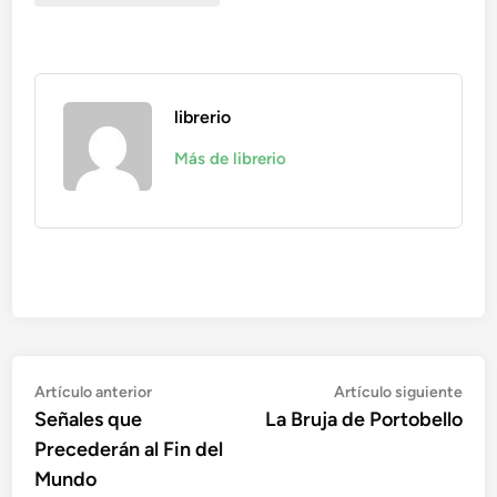
librerio
Más de librerio
Navegación
Artículo
Artí
Artículo anterior
Artículo siguiente
anterior:
sigu
Señales que
La Bruja de Portobello
de
Precederán al Fin del
entradas
Mundo