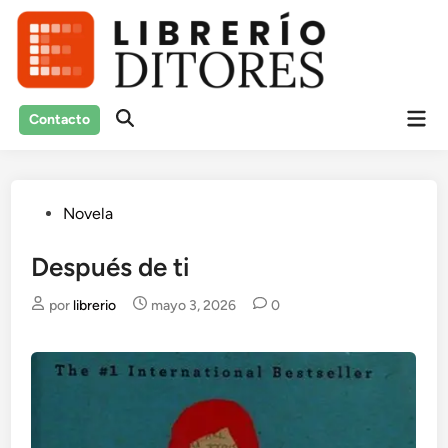
Saltar
al
contenido
Men
Contacto
Abrir
prin
búsqueda
Publicado
Novela
en
Después de ti
por
librerio
mayo 3, 2026
0