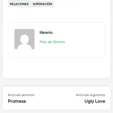
RELACIONES
SUPERACIÓN
librerio
Más de librerio
Navegación
Artículo
Artí
Artículo anterior
Artículo siguiente
anterior:
sigu
Promesa
Ugly Love
de
entradas