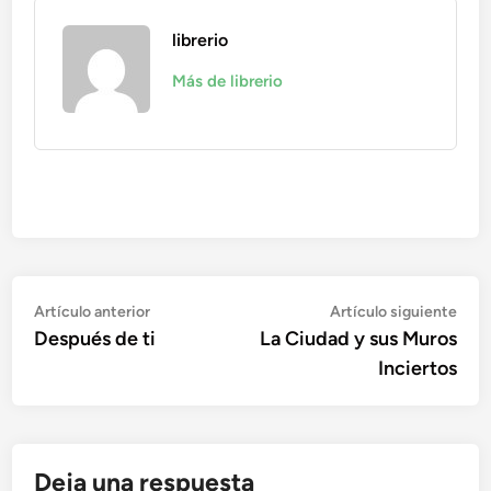
librerio
Más de librerio
Navegación
Artículo
Artí
Artículo anterior
Artículo siguiente
anterior:
sigu
Después de ti
La Ciudad y sus Muros
de
Inciertos
entradas
Deja una respuesta