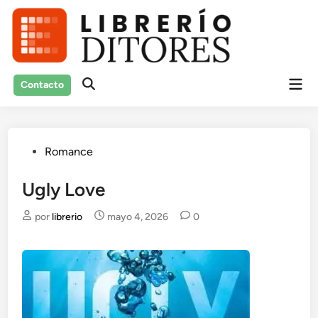
Saltar
al
contenido
Men
Contacto
Abrir
prin
búsqueda
Publicado
Romance
en
Ugly Love
por
librerio
mayo 4, 2026
0