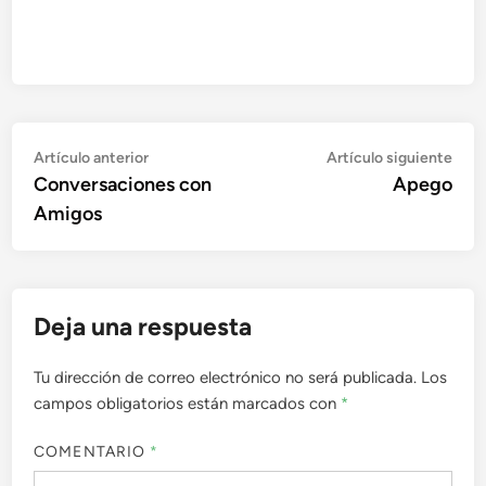
Navegación
Artículo
Artí
Artículo anterior
Artículo siguiente
anterior:
sigu
Conversaciones con
Apego
de
Amigos
entradas
Deja una respuesta
Tu dirección de correo electrónico no será publicada.
Los
campos obligatorios están marcados con
*
COMENTARIO
*