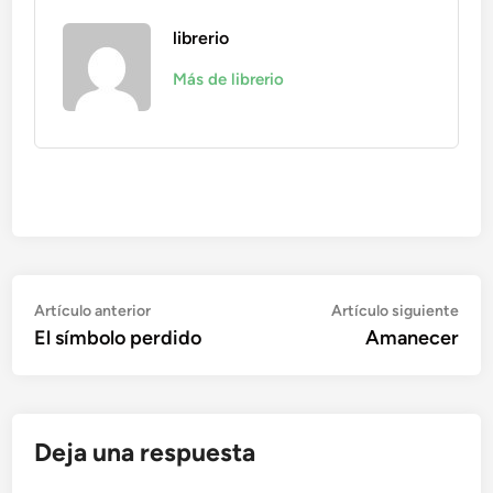
librerio
Más de librerio
Navegación
Artículo
Artí
Artículo anterior
Artículo siguiente
anterior:
sigu
El símbolo perdido
Amanecer
de
entradas
Deja una respuesta