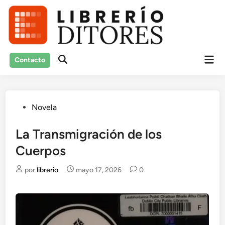
Saltar
al
contenido
Men
Contacto
Abrir
prin
búsqueda
Publicado
Novela
en
La Transmigración de los
Cuerpos
por
librerio
mayo 17, 2026
0