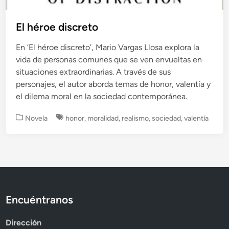
El héroe discreto
En ‘El héroe discreto’, Mario Vargas Llosa explora la
vida de personas comunes que se ven envueltas en
situaciones extraordinarias. A través de sus
personajes, el autor aborda temas de honor, valentía y
el dilema moral en la sociedad contemporánea.
P
Novela
honor
,
moralidad
,
realismo
,
sociedad
,
valentía
u
b
l
i
c
a
d
Encuéntranos
o
e
Dirección
n