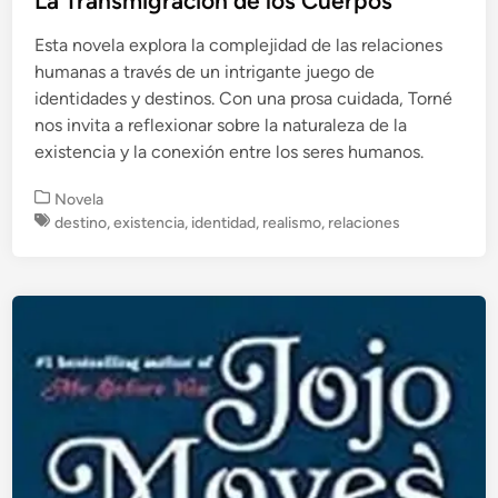
La Transmigración de los Cuerpos
Esta novela explora la complejidad de las relaciones
humanas a través de un intrigante juego de
identidades y destinos. Con una prosa cuidada, Torné
nos invita a reflexionar sobre la naturaleza de la
existencia y la conexión entre los seres humanos.
P
Novela
u
destino
,
existencia
,
identidad
,
realismo
,
relaciones
b
l
i
c
a
d
o
e
n