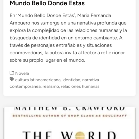
Mundo Bello Donde Estas
En ‘Mundo Bello Donde Estás’, María Fernanda
Ampuero nos sumerge en una narrativa profunda que
explora la complejidad de las relaciones humanas y la
búsqueda de identidad en un entorno cambiante. A
través de personajes entrañables y situaciones
conmovedoras, la autora invita al lector a reflexionar
sobre su propio lugar en el mundo.
P
Novela
u
cultura latinoamericana
,
identidad
,
narrativa
b
contemporánea
,
realismo
,
relaciones humanas
l
i
c
a
d
o
e
n