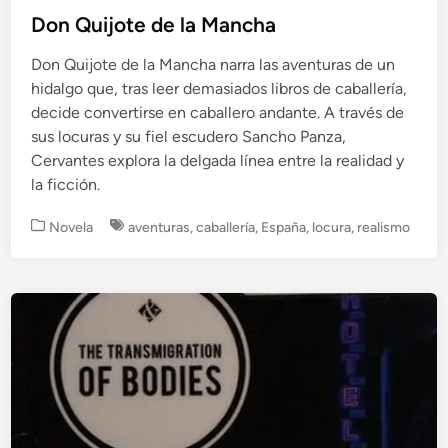
Don Quijote de la Mancha
Don Quijote de la Mancha narra las aventuras de un
hidalgo que, tras leer demasiados libros de caballería,
decide convertirse en caballero andante. A través de
sus locuras y su fiel escudero Sancho Panza,
Cervantes explora la delgada línea entre la realidad y
la ficción.
P
Novela
aventuras
,
caballería
,
España
,
locura
,
realismo
u
b
l
i
c
a
d
o
e
n