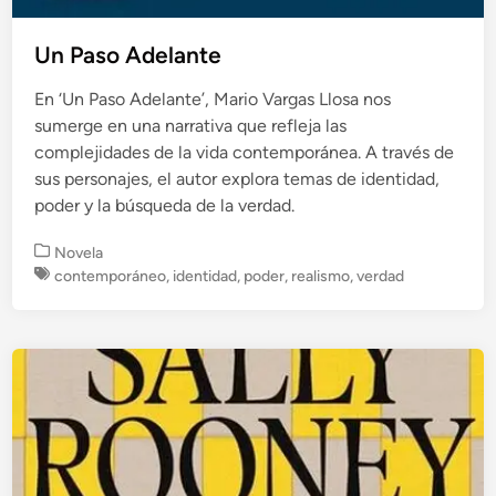
Un Paso Adelante
En ‘Un Paso Adelante’, Mario Vargas Llosa nos
sumerge en una narrativa que refleja las
complejidades de la vida contemporánea. A través de
sus personajes, el autor explora temas de identidad,
poder y la búsqueda de la verdad.
P
Novela
u
contemporáneo
,
identidad
,
poder
,
realismo
,
verdad
b
l
i
c
a
d
o
e
n