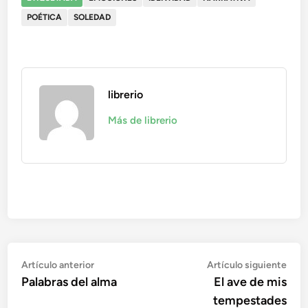
POÉTICA
SOLEDAD
librerio
Más de librerio
Navegación
Artículo
Artí
Artículo anterior
Artículo siguiente
anterior:
sigu
Palabras del alma
El ave de mis
de
tempestades