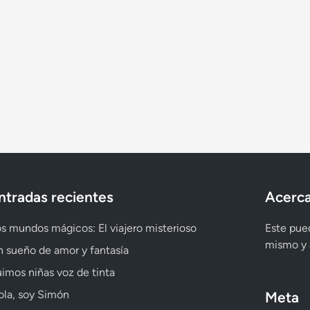
ntradas recientes
Acerca
s mundos mágicos: El viajero misterioso
Este pued
mismo y a
 sueño de amor y fantasía
imos niñas voz de tinta
la, soy Simón
Meta