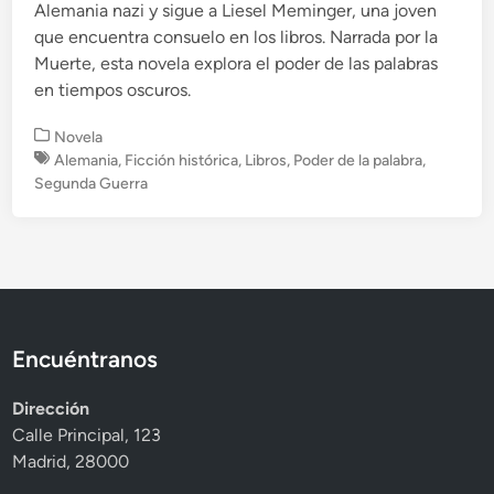
Alemania nazi y sigue a Liesel Meminger, una joven
que encuentra consuelo en los libros. Narrada por la
Muerte, esta novela explora el poder de las palabras
en tiempos oscuros.
P
Novela
u
Alemania
,
Ficción histórica
,
Libros
,
Poder de la palabra
,
b
Segunda Guerra
l
i
c
a
d
o
e
Encuéntranos
n
Dirección
Calle Principal, 123
Madrid, 28000