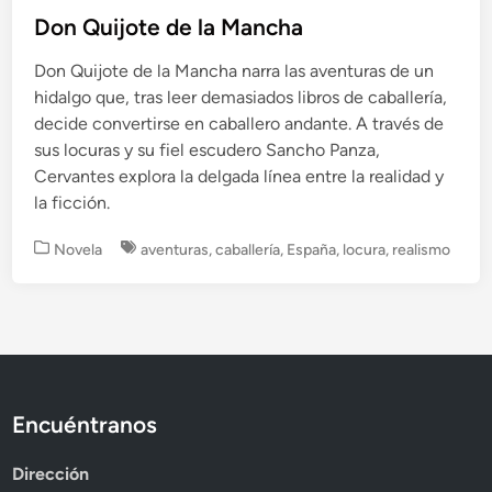
Don Quijote de la Mancha
Don Quijote de la Mancha narra las aventuras de un
hidalgo que, tras leer demasiados libros de caballería,
decide convertirse en caballero andante. A través de
sus locuras y su fiel escudero Sancho Panza,
Cervantes explora la delgada línea entre la realidad y
la ficción.
P
Novela
aventuras
,
caballería
,
España
,
locura
,
realismo
u
b
l
i
c
a
d
Encuéntranos
o
e
Dirección
n