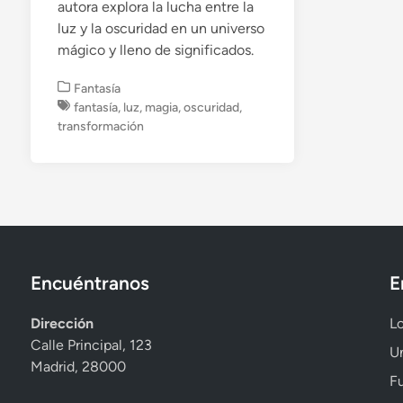
autora explora la lucha entre la
luz y la oscuridad en un universo
mágico y lleno de significados.
P
Fantasía
u
fantasía
,
luz
,
magia
,
oscuridad
,
b
transformación
l
i
c
a
d
o
e
n
Encuéntranos
E
Dirección
Lo
Calle Principal, 123
Un
Madrid, 28000
Fu