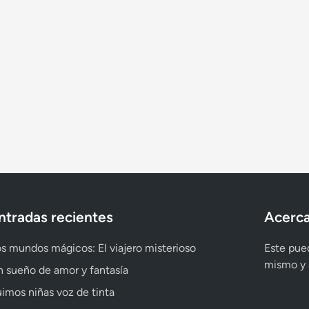
ntradas recientes
Acerca
s mundos mágicos: El viajero misterioso
Este pued
mismo y a
 sueño de amor y fantasía
imos niñas voz de tinta