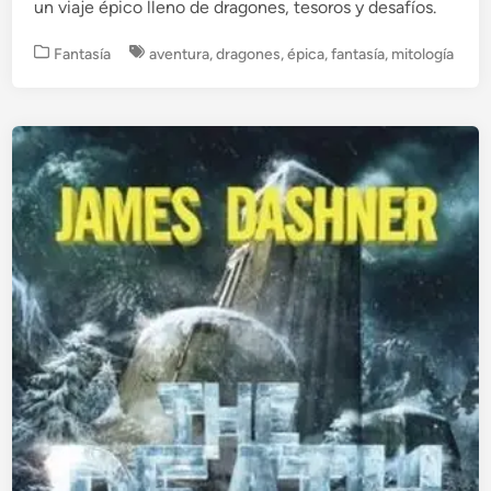
un viaje épico lleno de dragones, tesoros y desafíos.
P
Fantasía
aventura
,
dragones
,
épica
,
fantasía
,
mitología
u
b
l
i
c
a
d
o
e
n