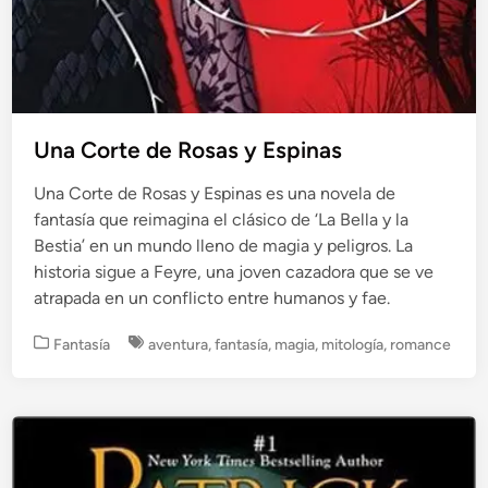
Una Corte de Rosas y Espinas
Una Corte de Rosas y Espinas es una novela de
fantasía que reimagina el clásico de ‘La Bella y la
Bestia’ en un mundo lleno de magia y peligros. La
historia sigue a Feyre, una joven cazadora que se ve
atrapada en un conflicto entre humanos y fae.
P
Fantasía
aventura
,
fantasía
,
magia
,
mitología
,
romance
u
b
l
i
c
a