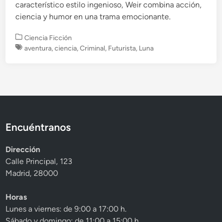
característico estilo ingenioso, Weir combina acción,
ciencia y humor en una trama emocionante.
P
Ciencia Ficción
u
aventura
,
ciencia
,
Criminal
,
Futurista
,
Luna
b
l
i
c
a
d
o
Encuéntranos
e
n
Dirección
Calle Principal, 123
Madrid, 28000
Horas
Lunes a viernes: de 9:00 a 17:00 h.
Sábado y domingo: de 11:00 a 15:00 h.