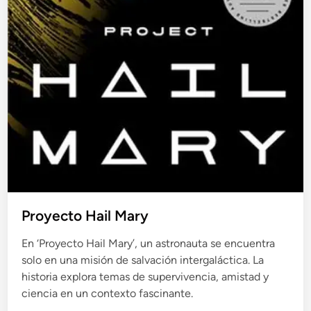
Proyecto Hail Mary
En ‘Proyecto Hail Mary’, un astronauta se encuentra
solo en una misión de salvación intergaláctica. La
historia explora temas de supervivencia, amistad y
ciencia en un contexto fascinante.