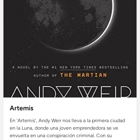
Artemis
En ‘Artemis’, Andy Weir nos lleva a la primera ciudad
en la Luna, donde una joven emprendedora se ve
envuelta en una conspiración criminal. Con su