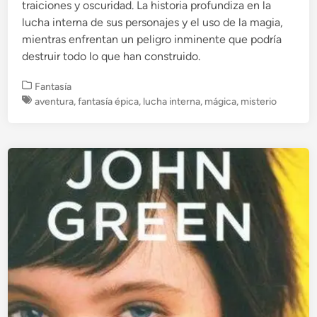
traiciones y oscuridad. La historia profundiza en la
lucha interna de sus personajes y el uso de la magia,
mientras enfrentan un peligro inminente que podría
destruir todo lo que han construido.
P
Fantasía
u
aventura
,
fantasía épica
,
lucha interna
,
mágica
,
misterio
b
l
i
c
a
d
o
e
n