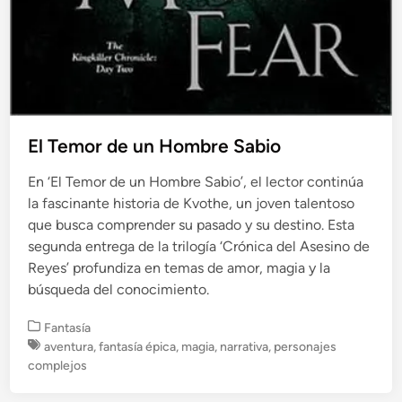
El Temor de un Hombre Sabio
En ‘El Temor de un Hombre Sabio’, el lector continúa
la fascinante historia de Kvothe, un joven talentoso
que busca comprender su pasado y su destino. Esta
segunda entrega de la trilogía ‘Crónica del Asesino de
Reyes’ profundiza en temas de amor, magia y la
búsqueda del conocimiento.
P
Fantasía
u
aventura
,
fantasía épica
,
magia
,
narrativa
,
personajes
b
complejos
l