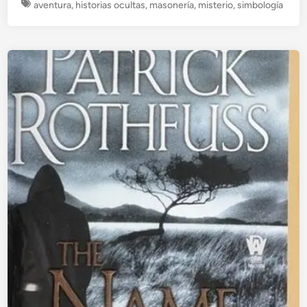
u
aventura
,
historias ocultas
,
masonería
,
misterio
,
simbología
b
l
i
c
a
d
o
e
n