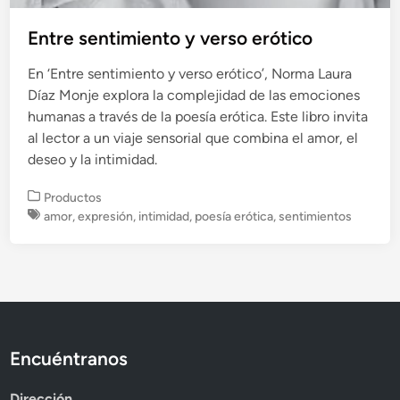
Entre sentimiento y verso erótico
En ‘Entre sentimiento y verso erótico’, Norma Laura
Díaz Monje explora la complejidad de las emociones
humanas a través de la poesía erótica. Este libro invita
al lector a un viaje sensorial que combina el amor, el
deseo y la intimidad.
P
Productos
u
amor
,
expresión
,
intimidad
,
poesía erótica
,
sentimientos
b
l
i
c
a
d
o
Encuéntranos
e
n
Dirección