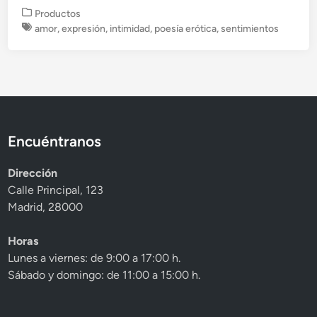
P
Productos
u
amor
,
expresión
,
intimidad
,
poesía erótica
,
sentimientos
b
l
i
c
a
d
o
Encuéntranos
e
n
Dirección
Calle Principal, 123
Madrid, 28000
Horas
Lunes a viernes: de 9:00 a 17:00 h.
Sábado y domingo: de 11:00 a 15:00 h.