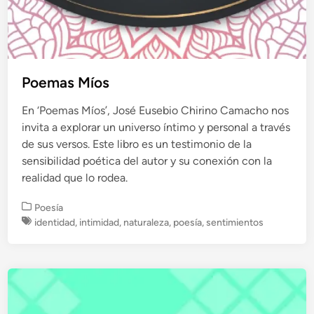
Poemas Míos
En ‘Poemas Míos’, José Eusebio Chirino Camacho nos
invita a explorar un universo íntimo y personal a través
de sus versos. Este libro es un testimonio de la
sensibilidad poética del autor y su conexión con la
realidad que lo rodea.
P
Poesía
u
identidad
,
intimidad
,
naturaleza
,
poesía
,
sentimientos
b
l
i
c
a
d