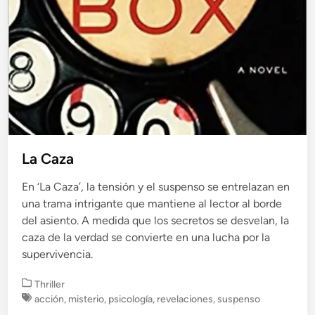
La Caza
En ‘La Caza’, la tensión y el suspenso se entrelazan en
una trama intrigante que mantiene al lector al borde
del asiento. A medida que los secretos se desvelan, la
caza de la verdad se convierte en una lucha por la
supervivencia.
P
Thriller
u
acción
,
misterio
,
psicología
,
revelaciones
,
suspenso
b