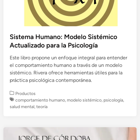
Sistema Humano: Modelo Sistémico
Actualizado para la Psicología
Este libro propone un enfoque integral para entender
el comportamiento humano a través de un modelo
sistémico. Rivera ofrece herramientas útiles para la
práctica psicológica contemporánea.
P
Productos
u
comportamiento humano
,
modelo sistémico
,
psicología
,
b
salud mental
,
teoría
l
i
c
a
d