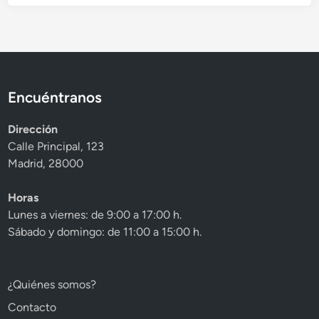
l
i
c
a
d
o
Encuéntranos
e
n
Dirección
Calle Principal, 123
Madrid, 28000
Horas
Lunes a viernes: de 9:00 a 17:00 h.
Sábado y domingo: de 11:00 a 15:00 h.
¿Quiénes somos?
Contacto