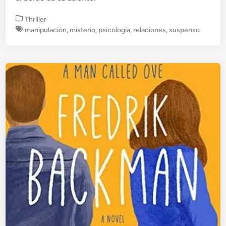
P
Thriller
u
manipulación
,
misterio
,
psicología
,
relaciones
,
suspenso
b
l
i
c
a
d
o
e
n