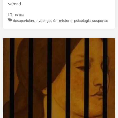
verdad.
P
Thriller
u
desaparición
,
investigación
,
misterio
,
psicología
,
suspenso
b
l
i
c
a
d
o
e
n