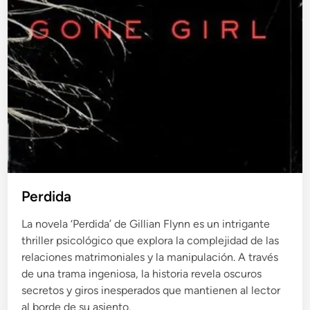
Perdida
La novela ‘Perdida’ de Gillian Flynn es un intrigante
thriller psicológico que explora la complejidad de las
relaciones matrimoniales y la manipulación. A través
de una trama ingeniosa, la historia revela oscuros
secretos y giros inesperados que mantienen al lector
al borde de su asiento.