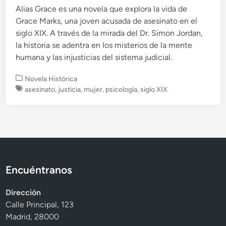
Alias Grace es una novela que explora la vida de
Grace Marks, una joven acusada de asesinato en el
siglo XIX. A través de la mirada del Dr. Simon Jordan,
la historia se adentra en los misterios de la mente
humana y las injusticias del sistema judicial.
P
Novela Histórica
u
asesinato
,
justicia
,
mujer
,
psicología
,
siglo XIX
b
l
i
c
a
d
o
Encuéntranos
e
n
Dirección
Calle Principal, 123
Madrid, 28000