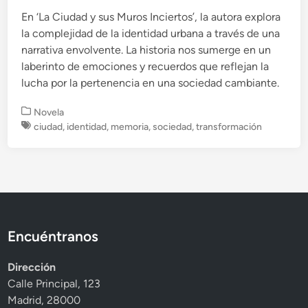
En ‘La Ciudad y sus Muros Inciertos’, la autora explora
la complejidad de la identidad urbana a través de una
narrativa envolvente. La historia nos sumerge en un
laberinto de emociones y recuerdos que reflejan la
lucha por la pertenencia en una sociedad cambiante.
P
Novela
u
ciudad
,
identidad
,
memoria
,
sociedad
,
transformación
b
l
i
c
a
d
o
Encuéntranos
e
n
Dirección
Calle Principal, 123
Madrid, 28000