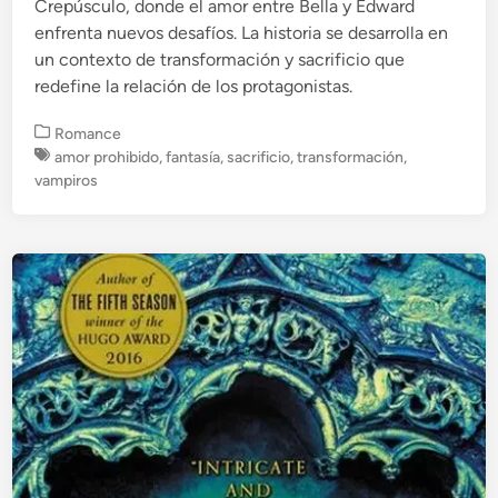
Crepúsculo, donde el amor entre Bella y Edward
enfrenta nuevos desafíos. La historia se desarrolla en
un contexto de transformación y sacrificio que
redefine la relación de los protagonistas.
P
Romance
u
amor prohibido
,
fantasía
,
sacrificio
,
transformación
,
b
vampiros
l
i
c
a
d
o
e
n