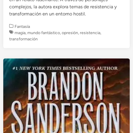
complejos, la autora explora temas de resistencia y
transformación en un entorno hostil.
P
Fantasía
u
magia
,
mundo fantástico
,
opresión
,
resistencia
,
b
transformación
l
i
c
a
d
o
e
n