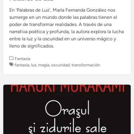
En ‘Palabras de Luz’, María Fernanda González nos
sumerge en un mundo donde las palabras tienen el
poder de transformar realidades. A través de una
narrativa poética y profunda, la autora explora la lucha
entre la luz y la oscuridad en un universo mágico y
lleno de significados.
P
Fantasía
u
fantasía
,
luz
,
magia
,
oscuridad
,
transformación
b
l
i
c
a
d
o
e
n