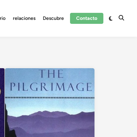
Cambiar
rio
relaciones
Descubre
Contacto
Abrir
a
búsque
modo
oscuro