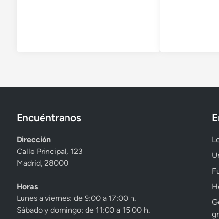
o
o
e
e
n
n
Encuéntranos
E
Dirección
Lo
Calle Principal, 123
Un
Madrid, 28000
Fu
Horas
Ho
Lunes a viernes: de 9:00 a 17:00 h.
Ge
Sábado y domingo: de 11:00 a 15:00 h.
gr