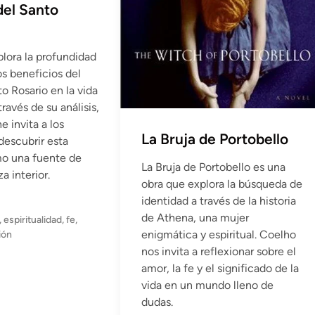
del Santo
plora la profundidad
los beneficios del
o Rosario en la vida
través de su análisis,
e invita a los
La Bruja de Portobello
descubrir esta
mo una fuente de
La Bruja de Portobello es una
a interior.
obra que explora la búsqueda de
identidad a través de la historia
de Athena, una mujer
,
espiritualidad
,
fe
,
enigmática y espiritual. Coelho
ión
nos invita a reflexionar sobre el
amor, la fe y el significado de la
vida en un mundo lleno de
dudas.