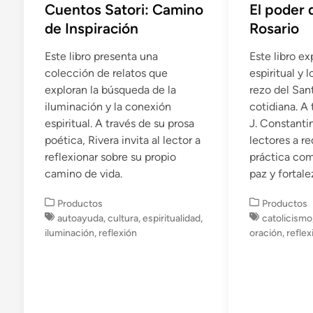
Cuentos Satori: Camino
El poder 
de Inspiración
Rosario
Este libro presenta una
Este libro ex
colección de relatos que
espiritual y 
exploran la búsqueda de la
rezo del Sant
iluminación y la conexión
cotidiana. A 
espiritual. A través de su prosa
J. Constantin
poética, Rivera invita al lector a
lectores a re
reflexionar sobre su propio
práctica co
camino de vida.
paz y fortalez
P
P
Productos
Productos
u
u
autoayuda
,
cultura
,
espiritualidad
,
catolicismo
b
b
iluminación
,
reflexión
oración
,
reflex
l
l
i
i
c
c
a
a
d
d