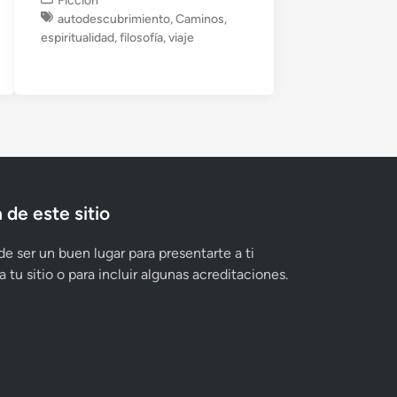
Ficción
u
autodescubrimiento
,
Caminos
,
b
espiritualidad
,
filosofía
,
viaje
l
i
c
a
d
o
e
n
 de este sitio
e ser un buen lugar para presentarte a ti
 tu sitio o para incluir algunas acreditaciones.