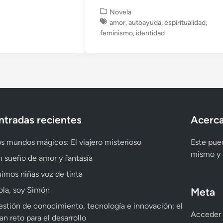
P
Novela
u
amor
,
autoayuda
,
espiritualidad
,
b
feminismo
,
identidad
l
i
c
a
d
o
e
n
ntradas recientes
Acerca
s mundos mágicos: El viajero misterioso
Este pued
mismo y a
 sueño de amor y fantasía
imos niñas voz de tinta
la, soy Simón
Meta
stión de conocimiento, tecnología e innovación: el
Acceder
an reto para el desarrollo