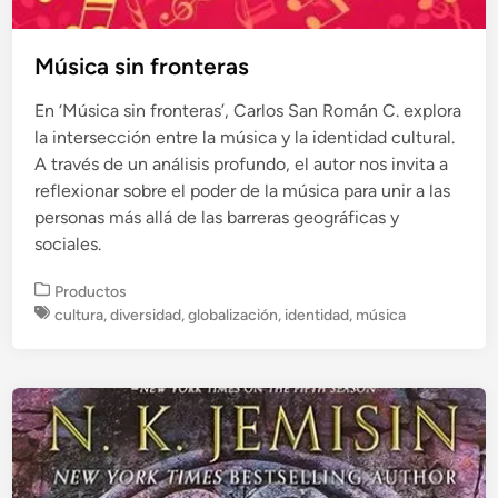
Música sin fronteras
En ‘Música sin fronteras’, Carlos San Román C. explora
la intersección entre la música y la identidad cultural.
A través de un análisis profundo, el autor nos invita a
reflexionar sobre el poder de la música para unir a las
personas más allá de las barreras geográficas y
sociales.
P
Productos
u
cultura
,
diversidad
,
globalización
,
identidad
,
música
b
l
i
c
a
d
o