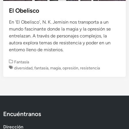
El Obelisco
En ‘El Obelisco’, N. K. Jemisin nos transporta a un
mundo fascinante donde la magia y la opresión se
entrelazan. A través de personajes complejos, la
autora explora temas de resistencia y poder en un
entorno lleno de misterios.
P
Fantasía
u
diversidad
,
fantasía
,
magia
,
opresión
,
resistencia
b
l
i
c
a
d
o
Encuéntranos
e
n
Dirección