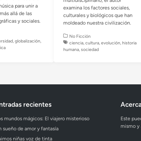
multidisciplinario, el autor
úsica para unir a
examina los factores sociales,
más allá de las
culturales y biológicos que han
ráficas y sociales.
moldeado nuestra civilización.
P
No Ficción
ersidad
,
globalización
,
u
ciencia
,
cultura
,
evolución
,
historia
ica
b
humana
,
sociedad
l
i
c
a
d
o
e
n
ntradas recientes
Acerca
s mundos mágicos: El viajero misterioso
Este pued
mismo y a
 sueño de amor y fantasía
imos niñas voz de tinta