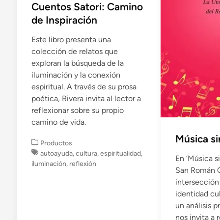
Cuentos Satori: Camino
de Inspiración
Este libro presenta una
colección de relatos que
exploran la búsqueda de la
iluminación y la conexión
espiritual. A través de su prosa
poética, Rivera invita al lector a
reflexionar sobre su propio
camino de vida.
Música si
P
Productos
u
autoayuda
,
cultura
,
espiritualidad
,
En ‘Música si
b
iluminación
,
reflexión
San Román C.
l
intersección 
i
identidad cul
c
a
un análisis p
d
nos invita a 