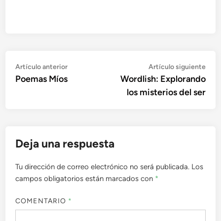
Navegación
Artículo
Artí
Artículo anterior
Artículo siguiente
anterior:
sigu
Poemas Míos
Wordlish: Explorando
de
los misterios del ser
entradas
Deja una respuesta
Tu dirección de correo electrónico no será publicada.
Los
campos obligatorios están marcados con
*
COMENTARIO
*