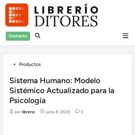
Saltar
al
contenido
Men
Contacto
Abrir
prin
búsqueda
Publicado
Productos
en
Sistema Humano: Modelo
Sistémico Actualizado para la
Psicología
por
librerio
junio 8, 2026
0