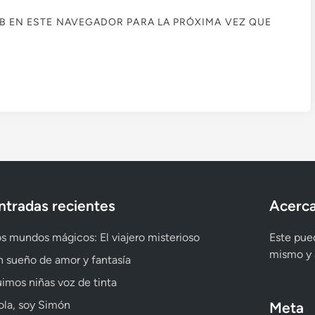
B EN ESTE NAVEGADOR PARA LA PRÓXIMA VEZ QUE
ntradas recientes
Acerca
s mundos mágicos: El viajero misterioso
Este pued
mismo y a
 sueño de amor y fantasía
imos niñas voz de tinta
la, soy Simón
Meta