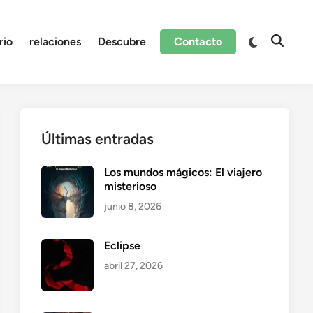
Cambiar
rio
relaciones
Descubre
Contacto
Abrir
a
búsque
modo
oscuro
Últimas entradas
Los mundos mágicos: El viajero
misterioso
junio 8, 2026
Eclipse
abril 27, 2026