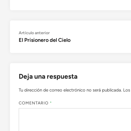
Navegación
Artículo
Artículo anterior
anterior:
El Prisionero del Cielo
de
entradas
Deja una respuesta
Tu dirección de correo electrónico no será publicada.
Los
COMENTARIO
*